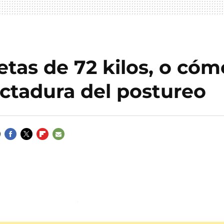
etas de 72 kilos, o cóm
ictadura del postureo
FACEBOOK
TWITTER
FLIPBOARD
E-
MAIL