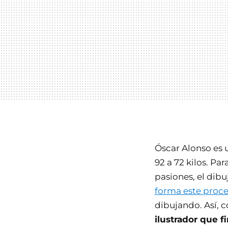
Óscar Alonso es u
92 a 72 kilos. Pa
pasiones, el dibu
forma este proc
dibujando. Así, 
ilustrador que 