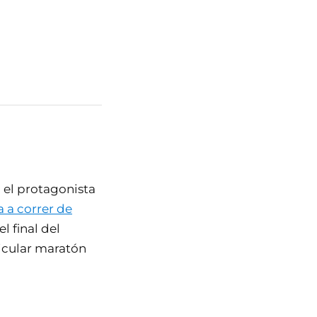
 el protagonista
 a correr de
l final del
ticular maratón