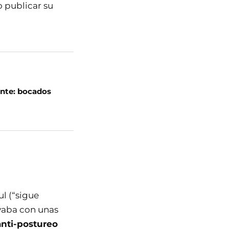
o publicar su
nte: bocados
ul (“sigue
ivaba con unas
anti-postureo