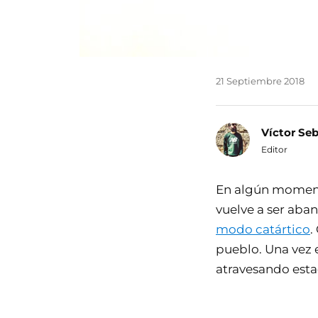
21 Septiembre 2018
Víctor Se
Editor
En algún momento
vuelve a ser aba
modo catártico
.
pueblo. Una vez e
atravesando esta