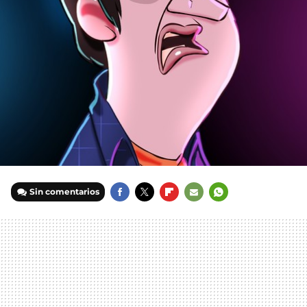
Sin comentarios
FACEBOOK
TWITTER
FLIPBOARD
E-
WHATSAPP
MAIL