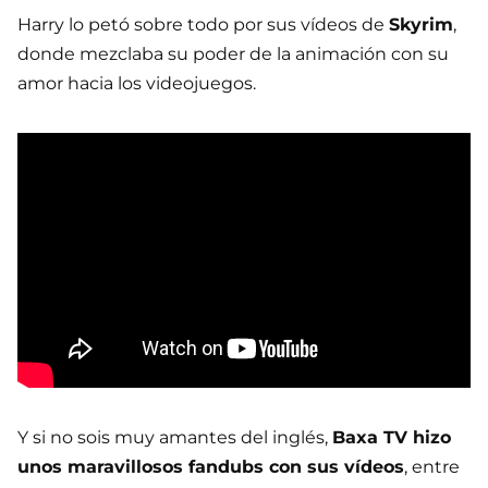
Harry lo petó sobre todo por sus vídeos de
Skyrim
,
donde mezclaba su poder de la animación con su
amor hacia los videojuegos.
Y si no sois muy amantes del inglés,
Baxa TV hizo
unos maravillosos fandubs con sus vídeos
, entre