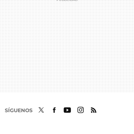
SÍGUENOS
Twit
Fac
Yout
Inst
RSS
ter
ebo
ube
agra