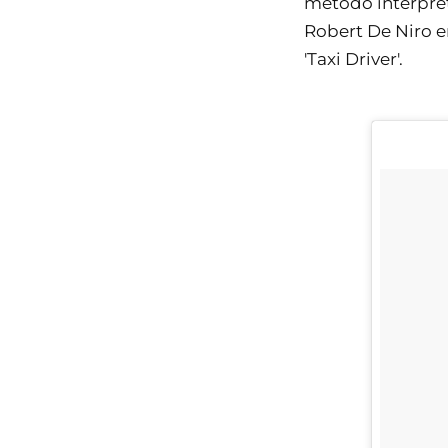
método interpreta
Robert De Niro en
'Taxi Driver'.