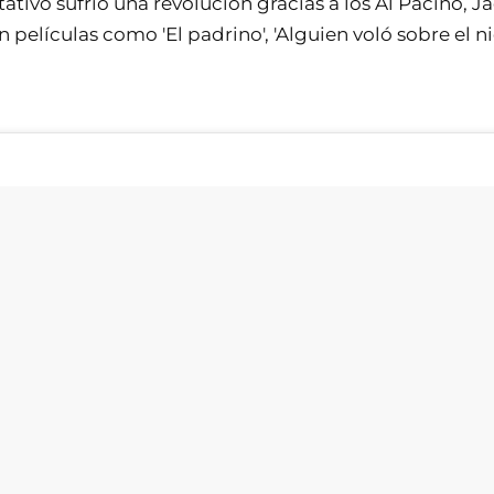
tivo sufrió una revolución gracias a los Al Pacino, J
 películas como 'El padrino', 'Alguien voló sobre el n