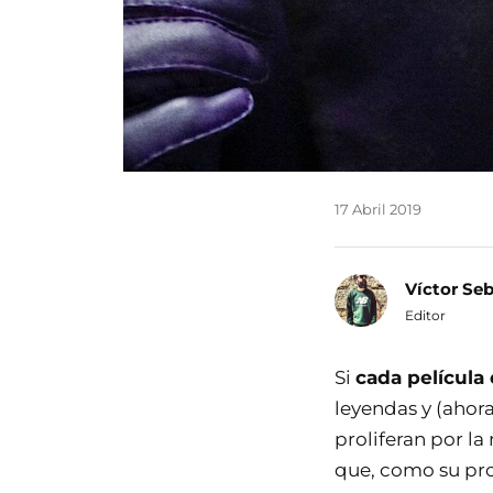
17 Abril 2019
Víctor Se
Editor
Si
cada película
leyendas y (aho
proliferan por la
que, como su pro