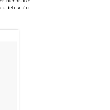
ack Nicholson o
ido del cuco' o