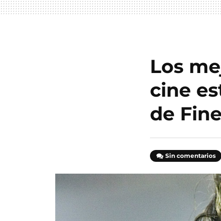
Los mej
cine es
de Fines
Sin comentarios