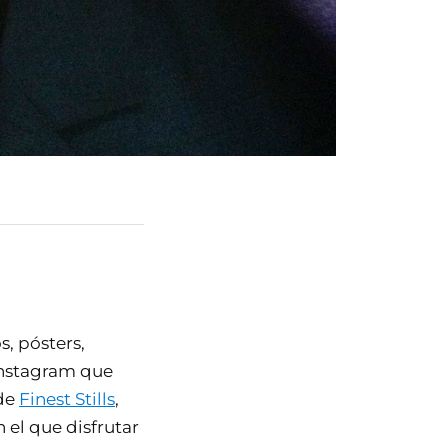
s, pósters,
Instagram que
 de
Finest Stills
,
el que disfrutar