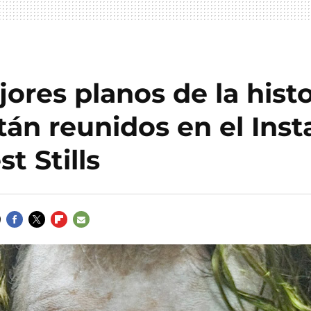
ores planos de la histo
tán reunidos en el Ins
t Stills
FACEBOOK
TWITTER
FLIPBOARD
E-
MAIL