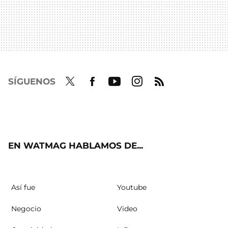
SÍGUENOS
Twit
Fac
Yout
Inst
RSS
ter
ebo
ube
agra
ok
m
EN WATMAG HABLAMOS DE...
Así fue
Youtube
Negocio
Video