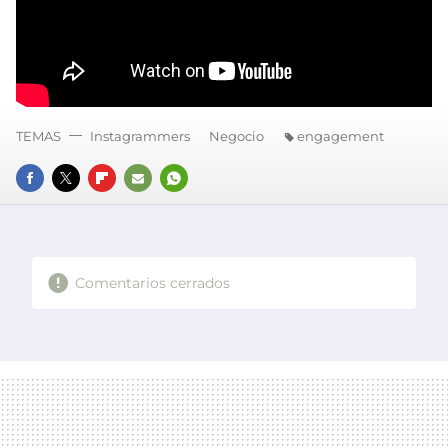
TEMAS
Instagrammers
Negocio
engagement
FACEBOOK
TWITTER
FLIPBOARD
E-
WHATSAPP
MAIL
Comentarios cerrados