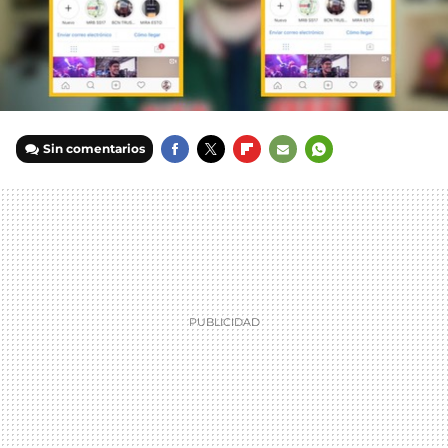
Sin comentarios
FACEBOOK
TWITTER
FLIPBOARD
E-
WHATSAPP
MAIL