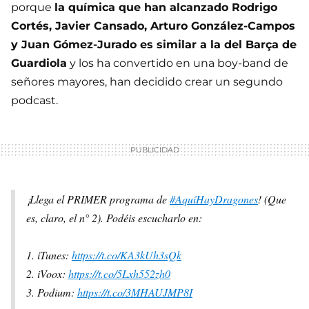
porque
la química que han alcanzado Rodrigo
Cortés, Javier Cansado, Arturo González-Campos
y Juan Gómez-Jurado es similar a la del Barça de
Guardiola
y los ha convertido en una boy-band de
señores mayores, han decidido crear un segundo
podcast.
¡Llega el PRIMER programa de
#AquíHayDragones
! (Que
es, claro, el n° 2). Podéis escucharlo en:
1. iTunes:
https://t.co/KA3kUh3sQk
2. iVoox:
https://t.co/5Lxh552zh0
3. Podium:
https://t.co/3MHAUJMP8I