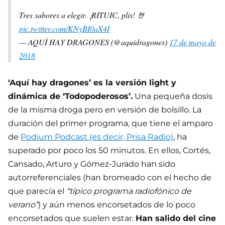
Tres sabores a elegir. ¡RITUIC, plis! 🤘
pic.twitter.com/KNyBI0aX4I
— AQUÍ HAY DRAGONES (@aquidragones)
17 de mayo de
2018
‘Aquí hay dragones’ es la versión light y
dinámica de ‘Todopoderosos’.
Una pequeña dosis
de la misma droga pero en versión de bolsillo. La
duración del primer programa, que tiene el amparo
de
Podium Podcast (es decir, Prisa Radio)
, ha
superado por poco los 50 minutos. En ellos, Cortés,
Cansado, Arturo y Gómez-Jurado han sido
autorreferenciales (han bromeado con el hecho de
que parecía el
“típico programa radiofónico de
verano”
) y aún menos encorsetados de lo poco
encorsetados que suelen estar.
Han salido del cine