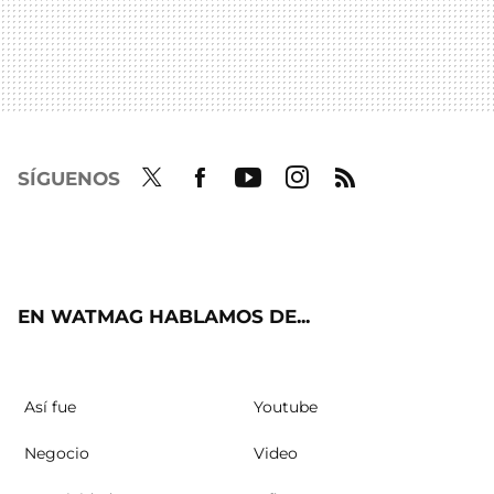
SÍGUENOS
Twit
Fac
Yout
Inst
RSS
ter
ebo
ube
agra
ok
m
EN WATMAG HABLAMOS DE...
Así fue
Youtube
Negocio
Video