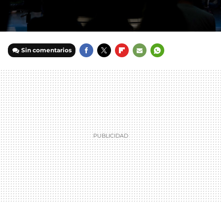
Sin comentarios
FACEBOOK
TWITTER
FLIPBOARD
E-
WHATSAPP
MAIL