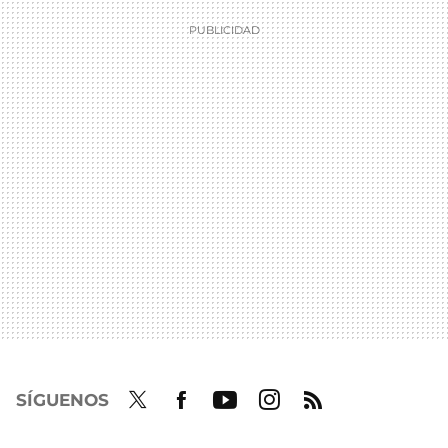
SÍGUENOS
Twit
Fac
Yout
Inst
RSS