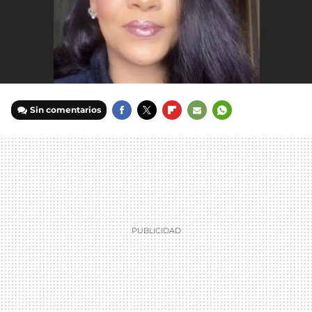
Sin comentarios
FACEBOOK
TWITTER
FLIPBOARD
E-
WHATSAPP
MAIL