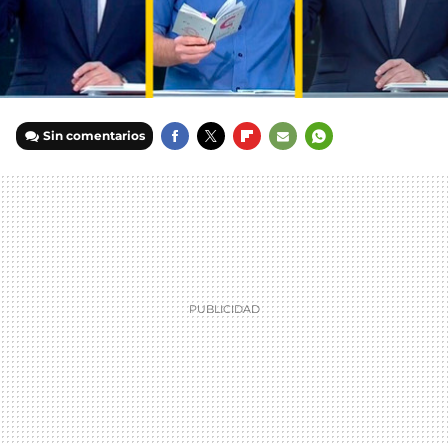
Sin comentarios
FACEBOOK
TWITTER
FLIPBOARD
E-
WHATSAPP
MAIL