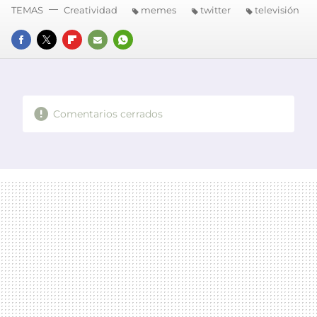
TEMAS
Creatividad
memes
twitter
televisión
FACEBOOK
TWITTER
FLIPBOARD
E-
WHATSAPP
MAIL
Comentarios cerrados