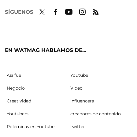
SÍGUENOS
Twit
Fac
Yout
Inst
RSS
ter
ebo
ube
agra
ok
m
EN WATMAG HABLAMOS DE...
Así fue
Youtube
Negocio
Video
Creatividad
Influencers
Youtubers
creadores de contenido
Polémicas en Youtube
twitter