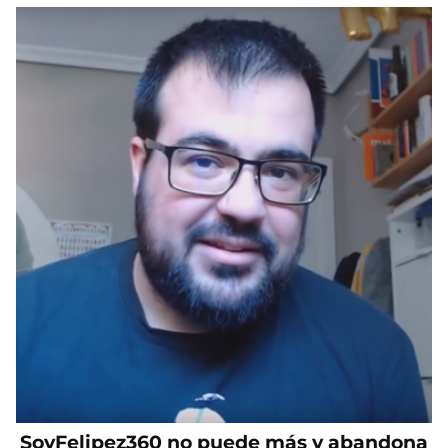
SoyFelipez360 no puede más y abandona