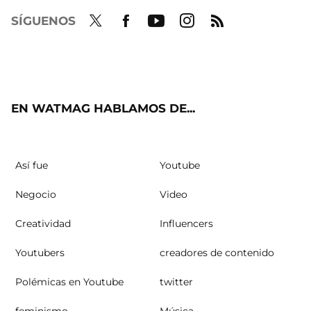
SÍGUENOS
Twit
Fac
Yout
Inst
RSS
ter
ebo
ube
agra
ok
m
EN WATMAG HABLAMOS DE...
Así fue
Youtube
Negocio
Video
Creatividad
Influencers
Youtubers
creadores de contenido
Polémicas en Youtube
twitter
feminismo
Música