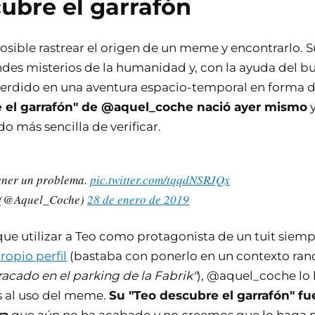
ubre el garrafón
osible rastrear el origen de un meme y encontrarlo. S
ndes misterios de la humanidad y, con la ayuda del b
perdido en una aventura espacio-temporal en forma d
 el garrafón" de @aquel_coche nació ayer mismo
y
o más sencilla de verificar.
ener un problema.
pic.twitter.com/tqqdNSRJQx
 (@Aquel_Coche)
28 de enero de 2019
 que utilizar a Teo como protagonista de un tuit siemp
ropio perfil
(bastaba con ponerlo en un contexto ran
racado en el parking de la Fabrik"
), @aquel_coche lo
s al uso del meme.
Su "Teo descubre el garrafón" fue