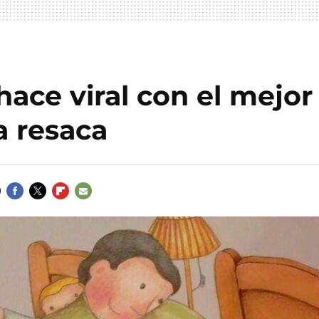
 hace viral con el mej
a resaca
FACEBOOK
TWITTER
FLIPBOARD
E-
MAIL