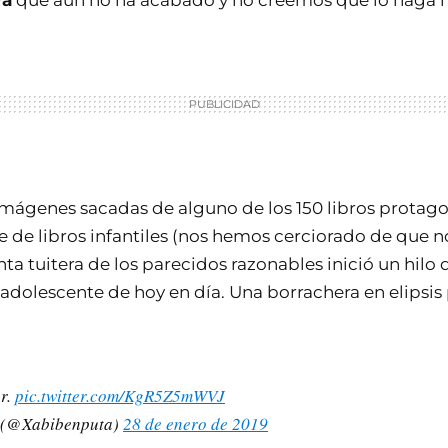
ra
que aún no ha acabado y no creemos que lo haga n
imágenes sacadas de alguno de los 150 libros protago
 de libros infantiles (nos hemos cerciorado de que no
nta tuitera de los parecidos razonables inició un hilo 
 adolescente de hoy en día. Una borrachera en elipsis
er.
pic.twitter.com/KgR5Z5mWVJ
 (@Xabibenputa)
28 de enero de 2019