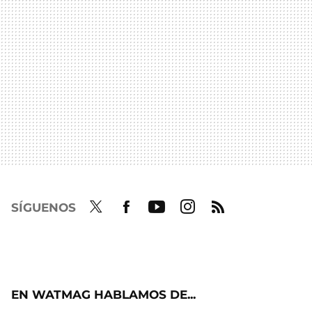
SÍGUENOS
Twit
Fac
Yout
Inst
RSS
ter
ebo
ube
agra
ok
m
EN WATMAG HABLAMOS DE...