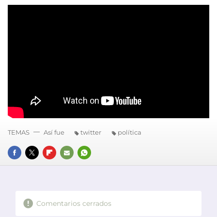
TEMAS
Así fue
twitter
política
FACEBOOK
TWITTER
FLIPBOARD
E-
WHATSAPP
MAIL
Comentarios cerrados