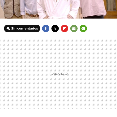
Sin comentarios
FACEBOOK
TWITTER
FLIPBOARD
E-
WHATSAPP
MAIL