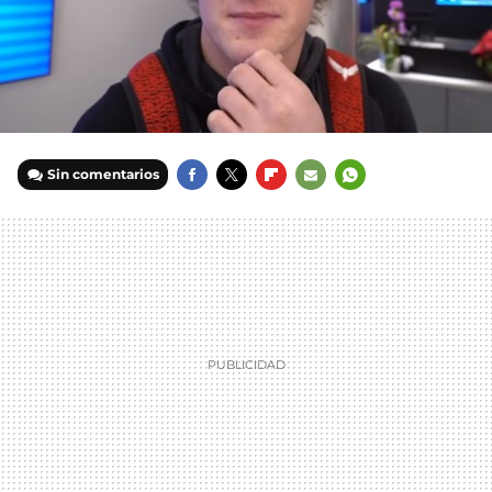
Sin comentarios
FACEBOOK
TWITTER
FLIPBOARD
E-
WHATSAPP
MAIL