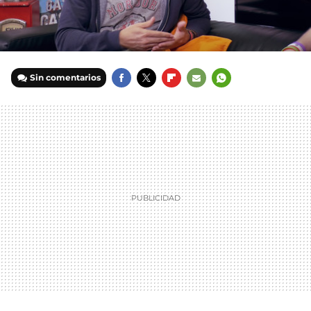
Sin comentarios
FACEBOOK
TWITTER
FLIPBOARD
E-
WHATSAPP
MAIL