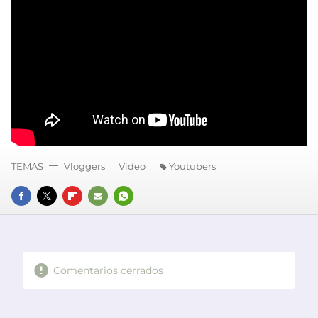
TEMAS
Vloggers
Video
Youtubers
FACEBOOK
TWITTER
FLIPBOARD
E-
WHATSAPP
MAIL
Comentarios cerrados