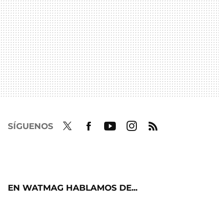
SÍGUENOS
Twit
Fac
Yout
Inst
RSS
ter
ebo
ube
agra
ok
m
EN WATMAG HABLAMOS DE...