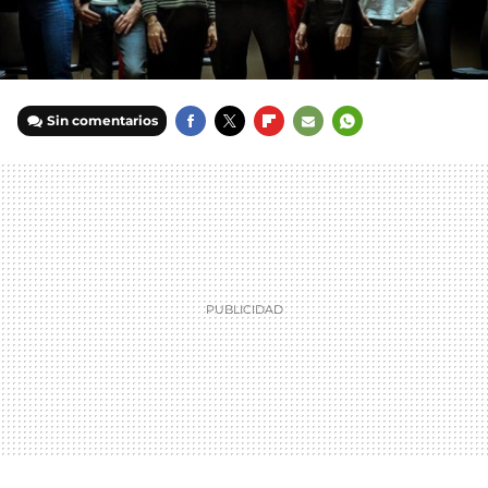
Sin comentarios
FACEBOOK
TWITTER
FLIPBOARD
E-
WHATSAPP
MAIL