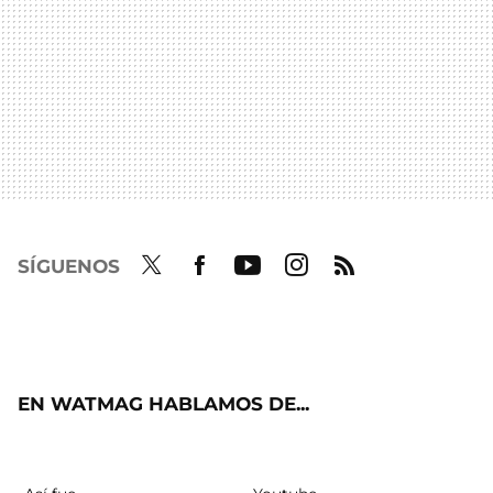
SÍGUENOS
Twit
Fac
Yout
Inst
RSS
ter
ebo
ube
agra
ok
m
EN WATMAG HABLAMOS DE...