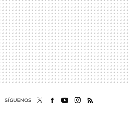
SÍGUENOS
Twit
Fac
Yout
Inst
RSS
ter
ebo
ube
agra
ok
m