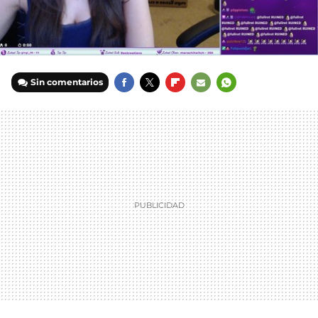
Sin comentarios
FACEBOOK
TWITTER
FLIPBOARD
E-
WHATSAPP
MAIL