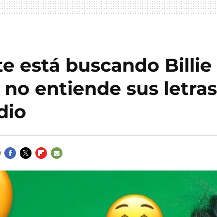
e está buscando Billie 
no entiende sus letras
dio
FACEBOOK
TWITTER
FLIPBOARD
E-
MAIL