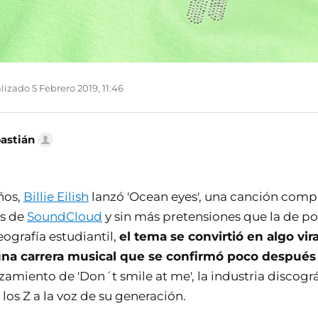
izado 5 Febrero 2019, 11:46
bastián
ños,
Billie Eilish
lanzó 'Ocean eyes', una canción comp
és de
SoundCloud
y sin más pretensiones que la de p
ografía estudiantil,
el tema se convirtió en algo vira
na carrera musical que se confirmó poco después
anzamiento de 'Don´t smile at me', la industria discog
os Z a la voz de su generación.