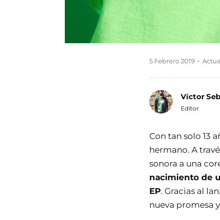
5 Febrero 2019
Actual
Víctor Se
Editor
Con tan solo 13 a
hermano. A trav
sonora a una core
nacimiento de u
EP
. Gracias al l
nueva promesa y l