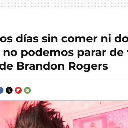
s días sin comer ni d
 no podemos parar de v
 de Brandon Rogers
ACEBOOK
TWITTER
FLIPBOARD
E-
MAIL