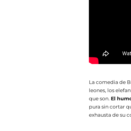
La comedia de Bra
leones, los elef
que son.
El humo
pura sin cortar 
exhausta de su c