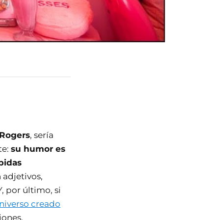
 Rogers
, sería
te:
su humor es
bidas
 adjetivos,
, por último, si
universo creado
jones.