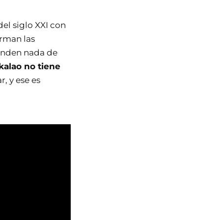
del siglo XXI con
orman las
conden nada de
kalao no tiene
, y ese es