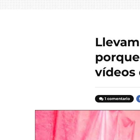
Llevamo
porque
vídeos
1 comentario
F