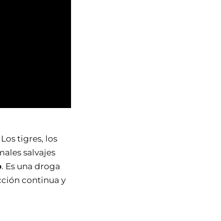
os tigres, los
males salvajes
o
. Es una droga
cción continua y