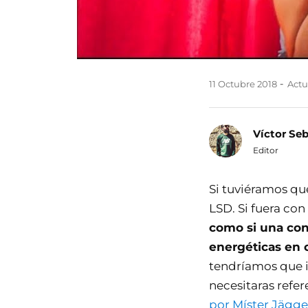
11 Octubre 2018
Actua
Víctor Se
Editor
Si tuviéramos qu
LSD. Si fuera con
como si una con
energéticas en 
tendríamos que ir
necesitaras refe
por Míster Jägge