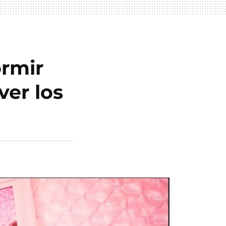
ormir
er los