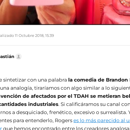
lizado 11 Octubre 2018, 15:39
bastián
e sintetizar con una palabra
la comedia de Brandon
 una analogía, tiraríamos con algo similar a lo siguien
vención de afectados por el TDAH se metieran be
cantidades industriales
. Si calificáramos su canal con
nos a desquiciado, frenético, excesivo o surrealista. Y
rentes para entenderlo, Rogers
es lo más parecido al 
r
que hemos encontrado entre los creadores anglosa