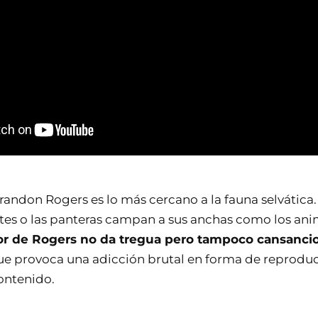
ndon Rogers es lo más cercano a la fauna selvática. L
antes o las panteras campan a sus anchas como los ani
r de Rogers no da tregua pero tampoco cansanci
que provoca una adicción brutal en forma de reprodu
ontenido.