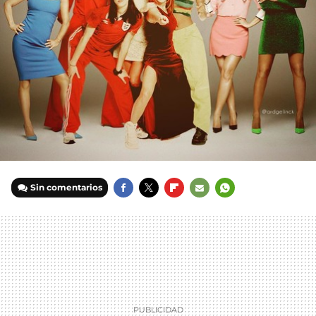
Sin comentarios
FACEBOOK
TWITTER
FLIPBOARD
E-
WHATSAPP
MAIL