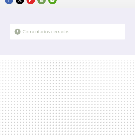
FACEBOOK
TWITTER
FLIPBOARD
E-
WHATSAPP
MAIL
Comentarios cerrados