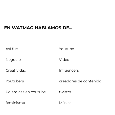
Twit
Fac
Yout
Inst
RSS
ter
ebo
ube
agra
ok
m
EN WATMAG HABLAMOS DE...
Así fue
Youtube
Negocio
Video
Creatividad
Influencers
Youtubers
creadores de contenido
Polémicas en Youtube
twitter
feminismo
Música