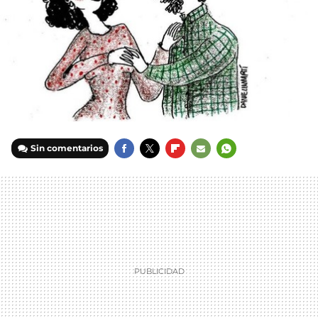
Sin comentarios
FACEBOOK
TWITTER
FLIPBOARD
E-
WHATSAPP
MAIL