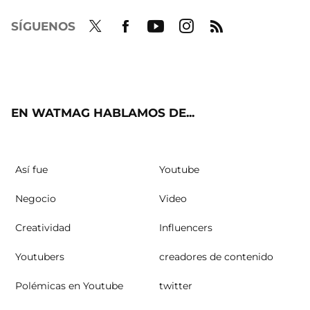
SÍGUENOS
Twit
Fac
Yout
Inst
RSS
ter
ebo
ube
agra
ok
m
EN WATMAG HABLAMOS DE...
Así fue
Youtube
Negocio
Video
Creatividad
Influencers
Youtubers
creadores de contenido
Polémicas en Youtube
twitter