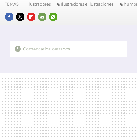
TEMAS
Ilustradores
Ilustradores e ilustraciones
humo
FACEBOOK
TWITTER
FLIPBOARD
E-
WHATSAPP
MAIL
Comentarios cerrados