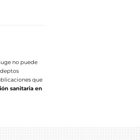
 auge no puede
adeptos
ublicaciones que
ión sanitaria en