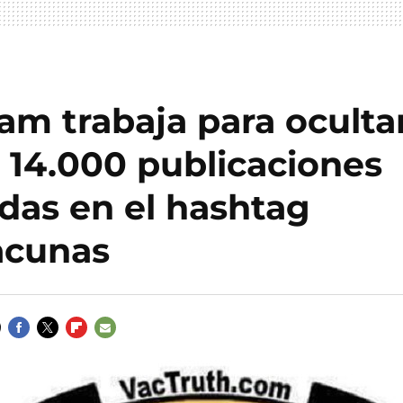
am trabaja para ocultar
 14.000 publicaciones
das en el hashtag
acunas
FACEBOOK
TWITTER
FLIPBOARD
E-
MAIL