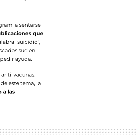
gram, a sentarse
ublicaciones que
labra "suicidio",
uscados suelen
a pedir ayuda.
 anti-vacunas.
 de este tema, la
 a las