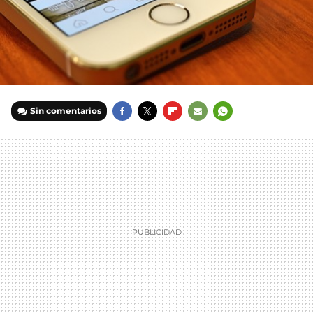
Sin comentarios
FACEBOOK
TWITTER
FLIPBOARD
E-
WHATSAPP
MAIL