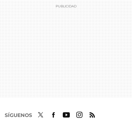
SÍGUENOS
Twit
Fac
Yout
Inst
RSS