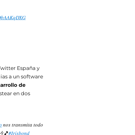
/FDbAAKqDXG
witter España y
cias a un software
arrollo de
stear en dos
o
nos transmita todo
🎶🎵
#Irisbond