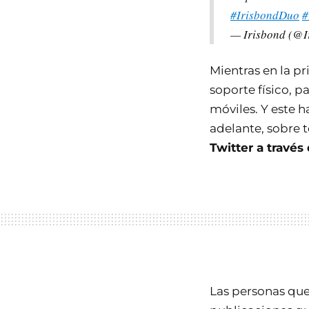
#IrisbondDuo
#
— Irisbond (@I
Mientras en la p
soporte físico, p
móviles. Y este h
adelante, sobre 
Twitter a través 
Las personas que s