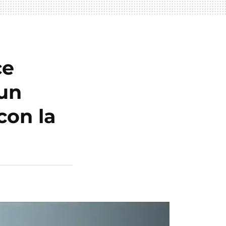
ce
 un
con la