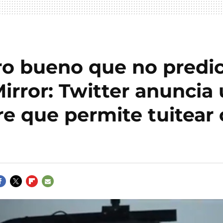
uro bueno que no predi
irror: Twitter anuncia
e que permite tuitear 
ACEBOOK
TWITTER
FLIPBOARD
E-
MAIL