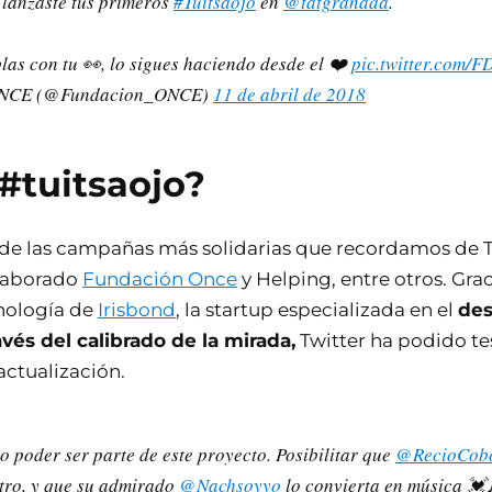
lanzaste tus primeros
#Tuitsaojo
en
@tatgranada
.
as con tu 👀, lo sigues haciendo desde el ❤️
pic.twitter.com
ONCE (@Fundacion_ONCE)
11 de abril de 2018
#tuitsaojo?
de las campañas más solidarias que recordamos de T
olaborado
Fundación Once
y Helping, entre otros. Gra
nología de
Irisbond
, la startup especializada en el
des
avés del calibrado de la mirada,
Twitter ha podido te
actualización.
o poder ser parte de este proyecto. Posibilitar que
@RecioCob
ntro, y que su admirado
@Nachsoyyo
lo convierta en música 💓