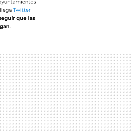
s ayuntamientos
 llega
Twitter
seguir que las
agan
.