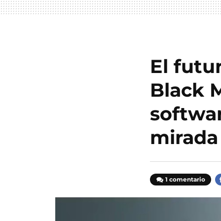
El fut
Black M
softwar
mirada
1 comentario
F