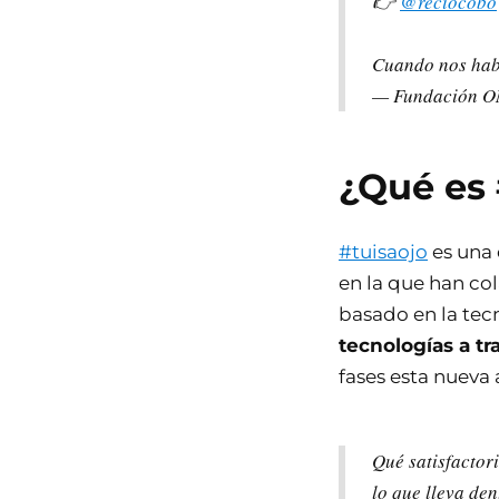
👉
@reciocobo
Cuando nos habl
— Fundación 
¿Qué es 
#tuisaojo
es una 
en la que han c
basado en la tec
tecnologías a tr
fases esta nueva 
Qué satisfactori
lo que lleva de