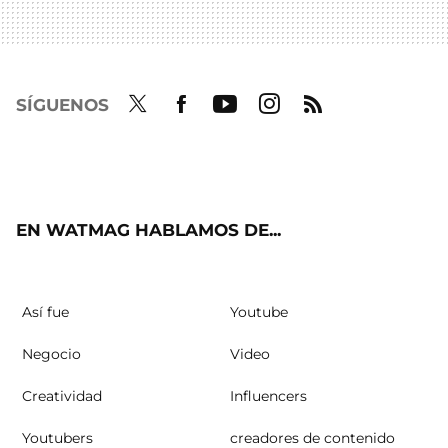
SÍGUENOS
Twit
Fac
Yout
Inst
RSS
ter
ebo
ube
agra
ok
m
EN WATMAG HABLAMOS DE...
Así fue
Youtube
Negocio
Video
Creatividad
Influencers
Youtubers
creadores de contenido