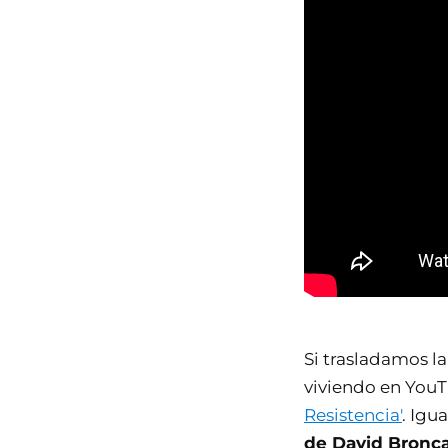
Si trasladamos l
viviendo en YouTu
Resistencia'
. Igu
de David Bronca