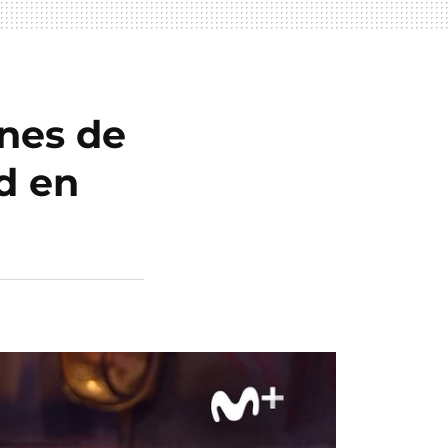
ones de
rd en