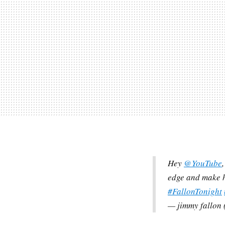
Hey
@YouTube
edge and make h
#FallonTonight
— jimmy fallon