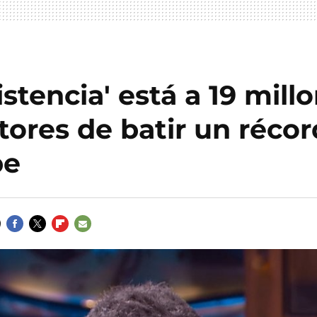
istencia' está a 19 mill
tores de batir un réco
be
FACEBOOK
TWITTER
FLIPBOARD
E-
MAIL