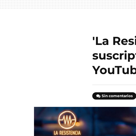
'La Res
suscrip
YouTu
Sin comentarios