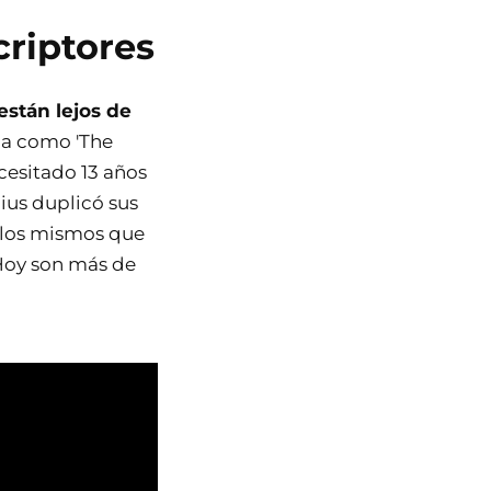
criptores
están lejos de
ma como 'The
cesitado 13 años
bius duplicó sus
 (los mismos que
 Hoy son más de