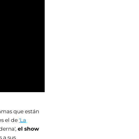
ramas que están
es el de
'La
derna',
el show
s a sus