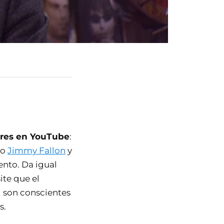
tores en YouTube
:
mo
Jimmy Fallon
y
ento. Da igual
te que el
d son conscientes
s.