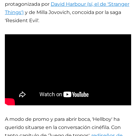
protagonizada por
David Harbour (sí, el de 'Stranger
Things')
y de Milla Jovovich, concoida por la saga
'Resident Evil'.
A modo de promo y para abrir boca, 'Hellboy' ha
querido situarse en la conversación cinéfila. Con
tanto capítulo de 'Juego de tronos',
rediseños de