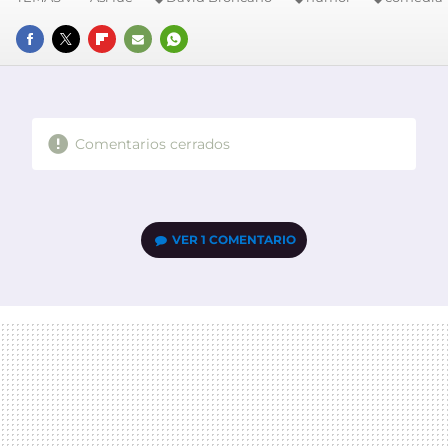
FACEBOOK
TWITTER
FLIPBOARD
E-
WHATSAPP
MAIL
Comentarios cerrados
VER
1 COMENTARIO