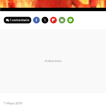
1 comentario
FACEBOOK
TWITTER
FLIPBOARD
E-
WHATSAPP
MAIL
7 Mayo 2019