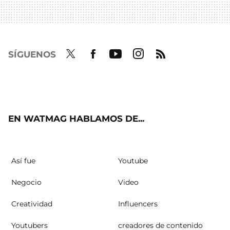
SÍGUENOS
Twit
Fac
Yout
Inst
RSS
ter
ebo
ube
agra
ok
m
EN WATMAG HABLAMOS DE...
Así fue
Youtube
Negocio
Video
Creatividad
Influencers
Youtubers
creadores de contenido