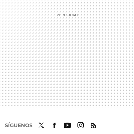
SÍGUENOS
Twit
Fac
Yout
Inst
RSS