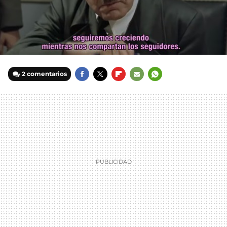
2 comentarios
FACEBOOK
TWITTER
FLIPBOARD
E-
WHATSAPP
MAIL