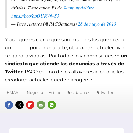
árboles. Tiene autor. Es de
@unmundolibre
https://t.co/qpQURVfwS5
— Paco Autores (@PACOautores)
28 de mayo de 2018
Y, aunque es cierto que son muchos los que crean
un meme por amor al arte, otra parte del colectivo
se gana la vida así. Por todo ello y como si fuesen
un
sindicato que atiende las denuncias a través de
Twitter
, PACO es uno de los altavoces a los que los
creadores actuales pueden acogerse.
TEMAS
Negocio
Así fue
cabronazi
twitter
FACEBOOK
TWITTER
FLIPBOARD
E-
WHATSAPP
MAIL