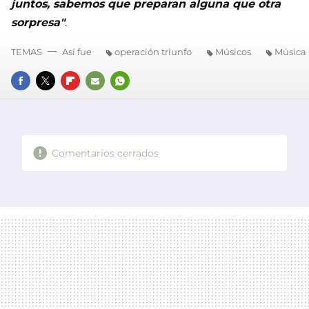
juntos, sabemos que preparan alguna que otra
sorpresa"
.
TEMAS
Así fue
operación triunfo
Músicos
Música
FACEBOOK
TWITTER
FLIPBOARD
E-
WHATSAPP
MAIL
Comentarios cerrados