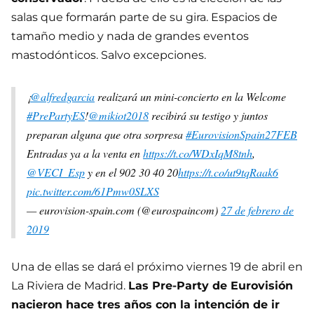
salas que formarán parte de su gira. Espacios de
tamaño medio y nada de grandes eventos
mastodónticos. Salvo excepciones.
¡
@alfredgarcia
realizará un mini-concierto en la Welcome
#PrePartyES
!
@mikiot2018
recibirá su testigo y juntos
preparan alguna que otra sorpresa
#EurovisionSpain27FEB
Entradas ya a la venta en
https://t.co/WDxIqM8tnh
,
@VECI_Esp
y en el 902 30 40 20
https://t.co/ut9tqRaak6
pic.twitter.com/61Pmw0SLXS
— eurovision-spain.com (@eurospaincom)
27 de febrero de
2019
Una de ellas se dará el próximo viernes 19 de abril en
La Riviera de Madrid.
Las Pre-Party de Eurovisión
nacieron hace tres años con la intención de ir