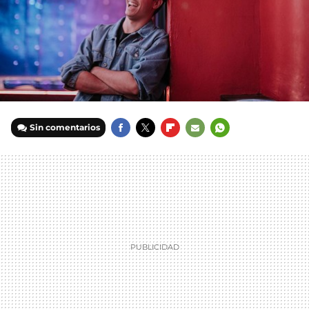
Sin comentarios
FACEBOOK
TWITTER
FLIPBOARD
E-
WHATSAPP
MAIL