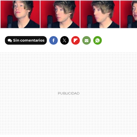
Sin comentarios
FACEBOOK
TWITTER
FLIPBOARD
E-
WHATSAPP
MAIL