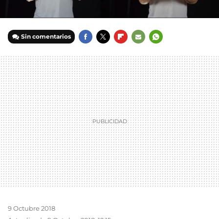
Sin comentarios
FACEBOOK
TWITTER
FLIPBOARD
E-
WHATSAPP
MAIL
9 Octubre 2018