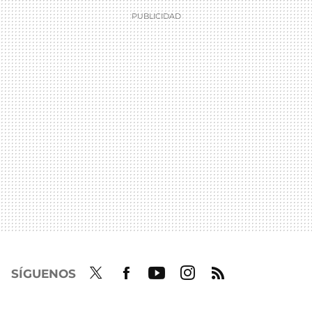
SÍGUENOS
Twit
Fac
Yout
Inst
RSS