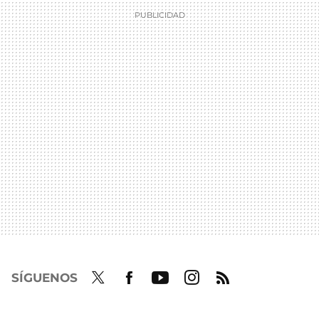
SÍGUENOS
Twit
Fac
Yout
Inst
RSS