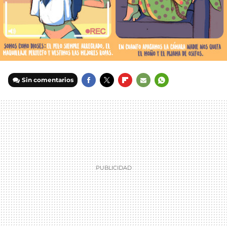
Sin comentarios
FACEBOOK
TWITTER
FLIPBOARD
E-
WHATSAPP
MAIL