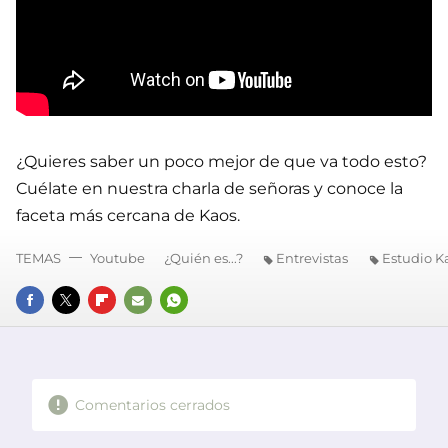
¿Quieres saber un poco mejor de que va todo esto?
Cuélate en nuestra charla de señoras y conoce la
faceta más cercana de Kaos.
TEMAS
Youtube
¿Quién es...?
Entrevistas
Estudio Ka
FACEBOOK
TWITTER
FLIPBOARD
E-
WHATSAPP
MAIL
Comentarios cerrados