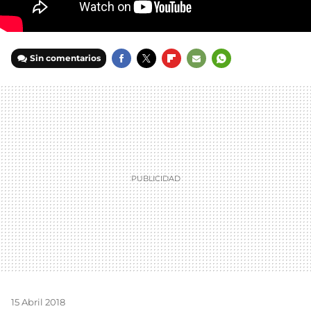
Sin comentarios
FACEBOOK
TWITTER
FLIPBOARD
E-
WHATSAPP
MAIL
15 Abril 2018