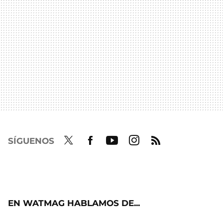
SÍGUENOS
Twit
Fac
Yout
Inst
RSS
ter
ebo
ube
agra
ok
m
EN WATMAG HABLAMOS DE...