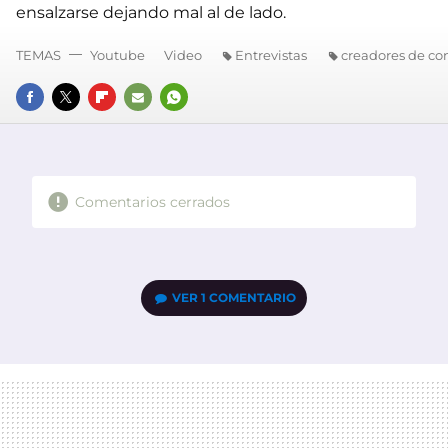
ensalzarse dejando mal al de lado.
TEMAS
Youtube
Video
Entrevistas
creadores de co
FACEBOOK
TWITTER
FLIPBOARD
E-
WHATSAPP
MAIL
Comentarios cerrados
VER
1 COMENTARIO