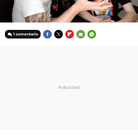
1 comentario
FACEBOOK
TWITTER
FLIPBOARD
E-
WHATSAPP
MAIL