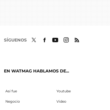
SÍGUENOS
Twit
Fac
Yout
Inst
RSS
ter
ebo
ube
agra
ok
m
EN WATMAG HABLAMOS DE...
Así fue
Youtube
Negocio
Video