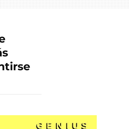
te
ás
ntirse