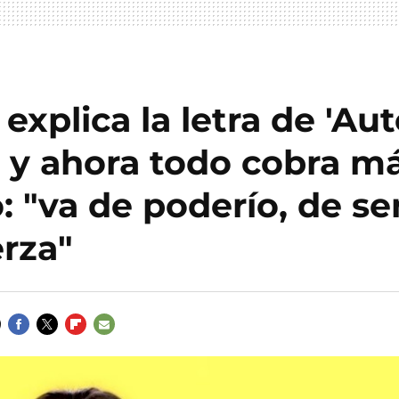
 explica la letra de 'Au
' y ahora todo cobra m
: "va de poderío, de se
rza"
FACEBOOK
TWITTER
FLIPBOARD
E-
MAIL