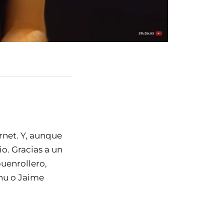
rnet. Y, aunque
o. Gracias a un
uenrollero,
u o Jaime