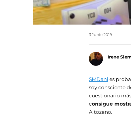
3 Junio 2019
Irene Sierr
SMDani
es proba
soy consciente de
cuestionario má
c
onsigue mostra
Altozano.