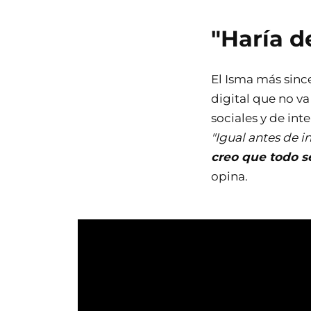
"Haría d
El Isma más since
digital que no v
sociales y de in
"Igual antes de i
creo que todo s
opina.