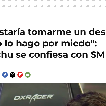
staría tomarme un des
 lo hago por miedo":
hu se confiesa con SM
FACEBOOK
TWITTER
FLIPBOARD
E-
MAIL