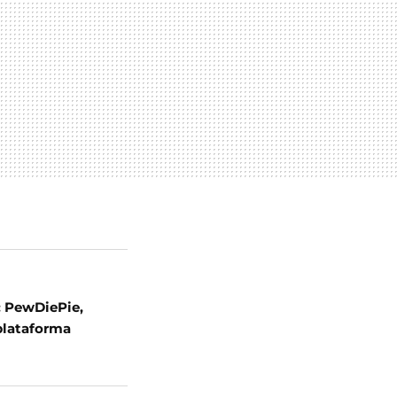
: PewDiePie,
 plataforma