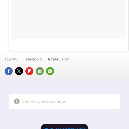
TEMAS
Negocio
televisión
FACEBOOK
TWITTER
FLIPBOARD
E-
WHATSAPP
MAIL
Comentarios cerrados
VER
1 COMENTARIO