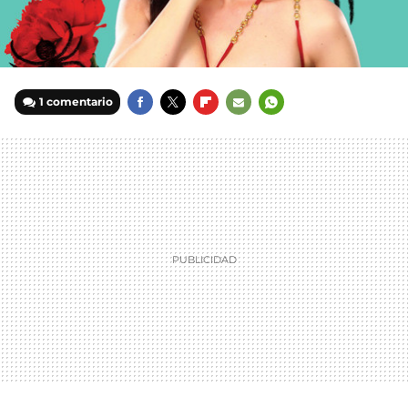
1 comentario
FACEBOOK
TWITTER
FLIPBOARD
E-
WHATSAPP
MAIL