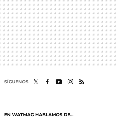
SÍGUENOS
Twit
Fac
Yout
Inst
RSS
ter
ebo
ube
agra
ok
m
EN WATMAG HABLAMOS DE...