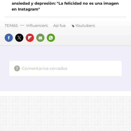
ansiedad y depresión: "La felicidad no es una imagen
en Instagram"
TEMAS
Influencers
Así fue
Youtubers
FACEBOOK
TWITTER
FLIPBOARD
E-
WHATSAPP
MAIL
Comentarios cerrados