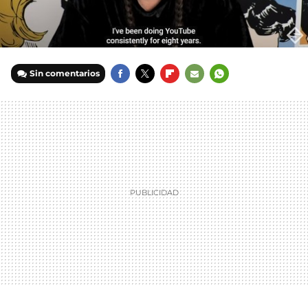
Sin comentarios
FACEBOOK
TWITTER
FLIPBOARD
E-
WHATSAPP
MAIL