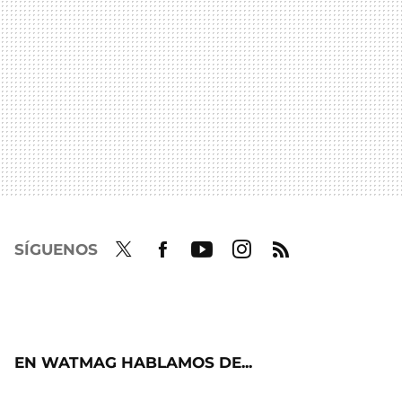
SÍGUENOS
Twit
Fac
Yout
Inst
RSS
ter
ebo
ube
agra
ok
m
EN WATMAG HABLAMOS DE...