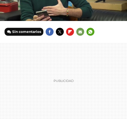
Sin comentarios
FACEBOOK
TWITTER
FLIPBOARD
E-
WHATSAPP
MAIL