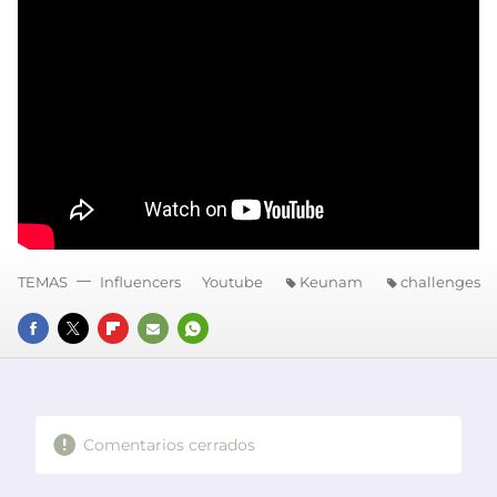
TEMAS
Influencers
Youtube
Keunam
challenges
FACEBOOK
TWITTER
FLIPBOARD
E-
WHATSAPP
MAIL
Comentarios cerrados