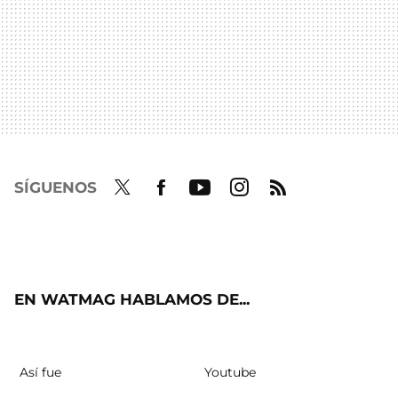
SÍGUENOS
Twit
Fac
Yout
Inst
RSS
ter
ebo
ube
agra
ok
m
EN WATMAG HABLAMOS DE...
Así fue
Youtube