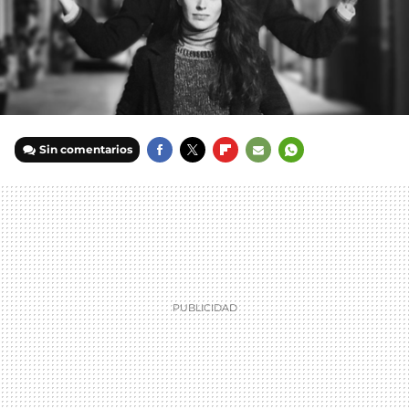
Sin comentarios
FACEBOOK
TWITTER
FLIPBOARD
E-
WHATSAPP
MAIL