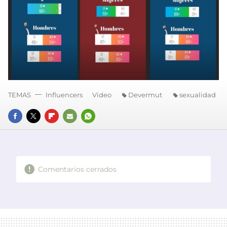
TEMAS
Influencers
Video
Devermut
sexualidad
FACEBOOK
TWITTER
FLIPBOARD
E-
WHATSAPP
MAIL
Comentarios cerrados