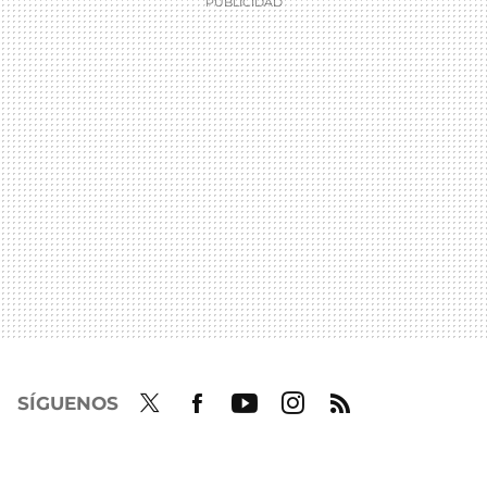
SÍGUENOS
Twit
Fac
Yout
Inst
RSS
ter
ebo
ube
agra