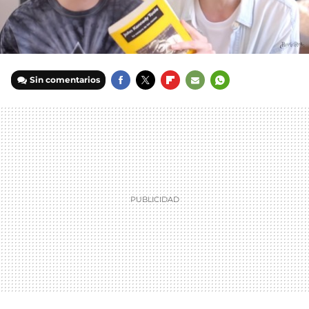
Sin comentarios
FACEBOOK
TWITTER
FLIPBOARD
E-
WHATSAPP
MAIL