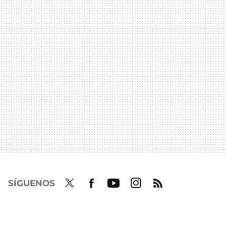
SÍGUENOS
Twit
Fac
Yout
Inst
RSS
ter
ebo
ube
agra