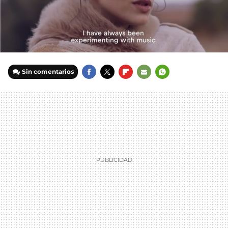
Sin comentarios
FACEBOOK
TWITTER
FLIPBOARD
E-
WHATSAPP
MAIL