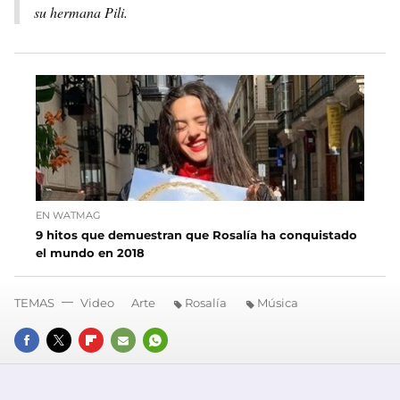
su hermana Pili.
EN WATMAG
9 hitos que demuestran que Rosalía ha conquistado
el mundo en 2018
TEMAS
Video
Arte
Rosalía
Música
FACEBOOK
TWITTER
FLIPBOARD
E-
WHATSAPP
MAIL