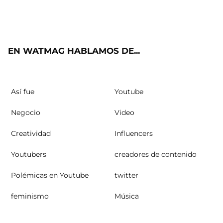
Twit
Fac
Yout
Inst
RSS
ter
ebo
ube
agra
ok
m
EN WATMAG HABLAMOS DE...
Así fue
Youtube
Negocio
Video
Creatividad
Influencers
Youtubers
creadores de contenido
Polémicas en Youtube
twitter
feminismo
Música