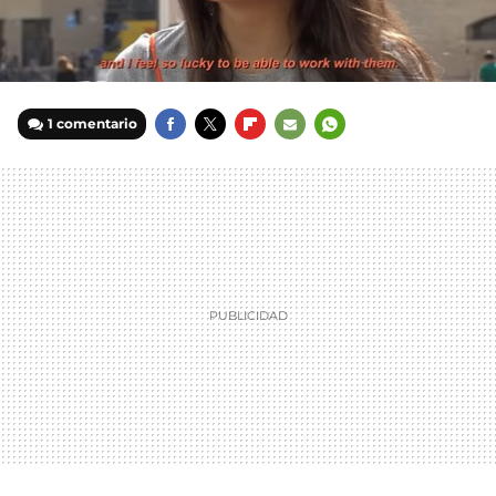
1 comentario
FACEBOOK
TWITTER
FLIPBOARD
E-
WHATSAPP
MAIL