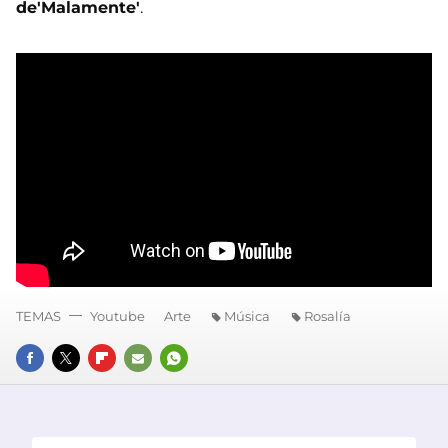
de'Malamente'
.
TEMAS
Youtube
Arte
Música
Rosalía
FACEBOOK
TWITTER
FLIPBOARD
E-
WHATSAPP
MAIL