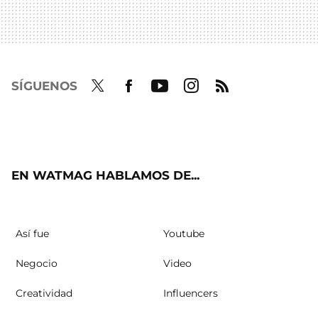
SÍGUENOS
Twit
Fac
Yout
Inst
RSS
ter
ebo
ube
agra
ok
m
EN WATMAG HABLAMOS DE...
Así fue
Youtube
Negocio
Video
Creatividad
Influencers