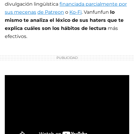
divulgación lingüística
financiada parcialmente por
sus mecenas
de Patreon
o
Ko-Fi
. Vanfunfun
lo
mismo te analiza el léxico de sus haters que te
explica cuáles son los hábitos de lectura
más
efectivos.