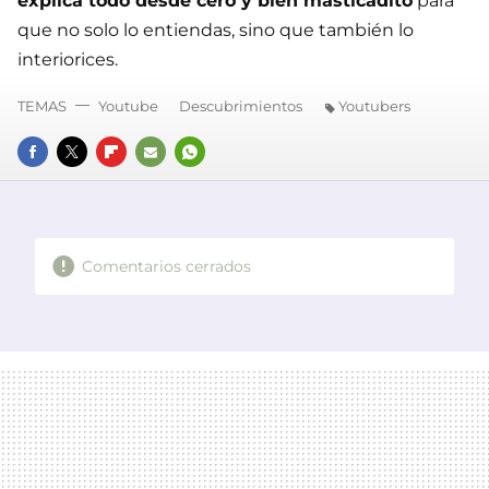
explica todo desde cero y bien masticadito
para
que no solo lo entiendas, sino que también lo
interiorices.
TEMAS
Youtube
Descubrimientos
Youtubers
FACEBOOK
TWITTER
FLIPBOARD
E-
WHATSAPP
MAIL
Comentarios cerrados