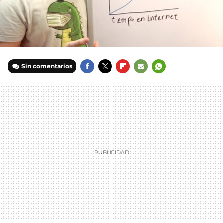
Sin comentarios
FACEBOOK
TWITTER
FLIPBOARD
E-
WHATSAPP
MAIL