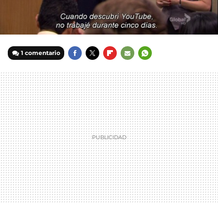
1 comentario
FACEBOOK
TWITTER
FLIPBOARD
E-
WHATSAPP
MAIL