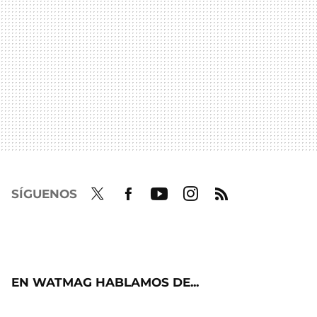
SÍGUENOS
Twit
Fac
Yout
Inst
RSS
ter
ebo
ube
agra
ok
m
EN WATMAG HABLAMOS DE...