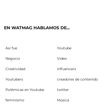
Twit
Fac
Yout
Inst
RSS
ter
ebo
ube
agra
ok
m
EN WATMAG HABLAMOS DE...
Así fue
Youtube
Negocio
Video
Creatividad
Influencers
Youtubers
creadores de contenido
Polémicas en Youtube
twitter
feminismo
Música