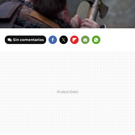
Sin comentarios
FACEBOOK
TWITTER
FLIPBOARD
E-
WHATSAPP
MAIL