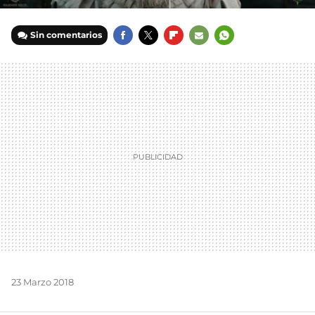
Sin comentarios
FACEBOOK
TWITTER
FLIPBOARD
E-
WHATSAPP
MAIL
23 Marzo 2018