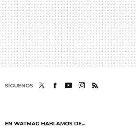
SÍGUENOS
Twit
Fac
Yout
Inst
RSS
ter
ebo
ube
agra
ok
m
EN WATMAG HABLAMOS DE...