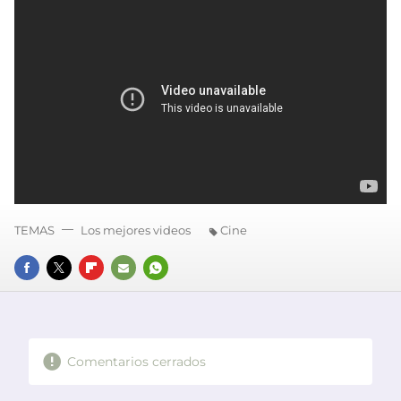
TEMAS
Los mejores videos
Cine
FACEBOOK
TWITTER
FLIPBOARD
E-
WHATSAPP
MAIL
Comentarios cerrados