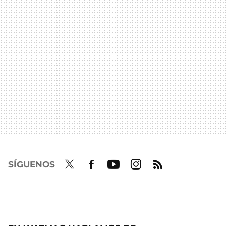
SÍGUENOS
Twit
Fac
Yout
Inst
RSS
ter
ebo
ube
agra
ok
m