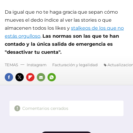
Da igual que no te haga gracia que sepan cómo
mueves el dedo índice al ver las stories o que
almacenen todos los likes y
stalkeos de los que no
estás orgulloso
.
Las normas son las que te han
contado y la única salida de emergencia es
"desactivar tu cuenta".
TEMAS
Instagram
Facturación y legalidad
Actualizacio
FACEBOOK
TWITTER
FLIPBOARD
E-
WHATSAPP
MAIL
Comentarios cerrados