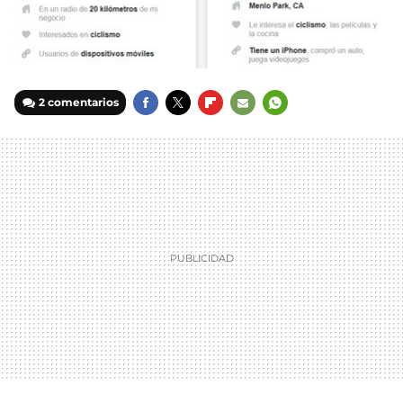
2 comentarios
FACEBOOK
TWITTER
FLIPBOARD
E-
WHATSAPP
MAIL