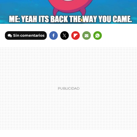
Sin comentarios
FACEBOOK
TWITTER
FLIPBOARD
E-
WHATSAPP
MAIL