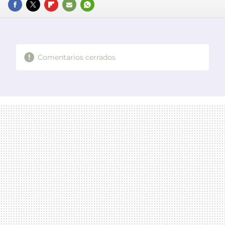
FACEBOOK
TWITTER
FLIPBOARD
E-
WHATSAPP
MAIL
Comentarios cerrados