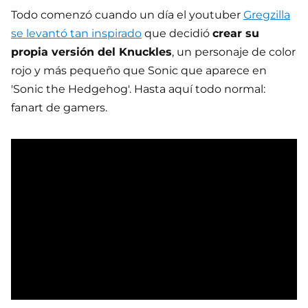
Todo comenzó cuando un día el youtuber
Gregzilla
se levantó tan inspirado
que decidió
crear su
propia versión del Knuckles
, un personaje de color
rojo y más pequeño que Sonic que aparece en
'Sonic the Hedgehog'. Hasta aquí todo normal:
fanart de gamers.