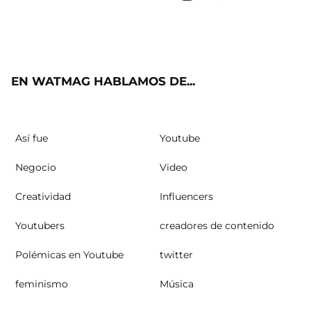
Twit
Fac
Yout
Inst
RSS
ter
ebo
ube
agra
ok
m
EN WATMAG HABLAMOS DE...
Así fue
Youtube
Negocio
Video
Creatividad
Influencers
Youtubers
creadores de contenido
Polémicas en Youtube
twitter
feminismo
Música