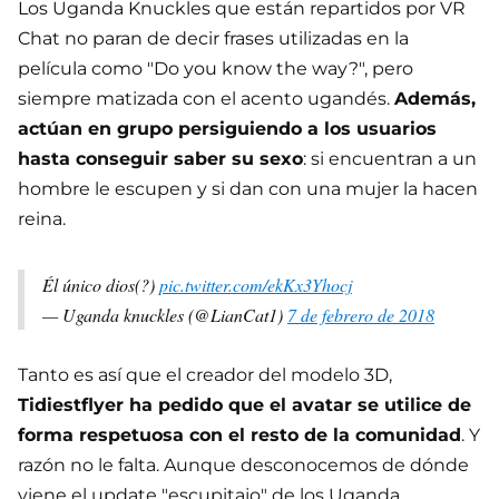
Los Uganda Knuckles que están repartidos por VR
Chat no paran de decir frases utilizadas en la
película como "Do you know the way?", pero
siempre matizada con el acento ugandés.
Además,
actúan en grupo persiguiendo a los usuarios
hasta conseguir saber su sexo
: si encuentran a un
hombre le escupen y si dan con una mujer la hacen
reina.
Él único dios(?)
pic.twitter.com/ekKx3Yhocj
— Uganda knuckles (@LianCat1)
7 de febrero de 2018
Tanto es así que el creador del modelo 3D,
Tidiestflyer ha pedido que el avatar se utilice de
forma respetuosa con el resto de la comunidad
. Y
razón no le falta. Aunque desconocemos de dónde
viene el update "escupitajo" de los Uganda