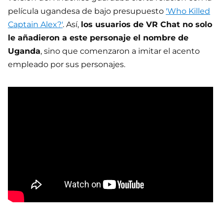
película ugandesa de bajo presupuesto
'Who Killed
Captain Alex?'
. Así,
los usuarios de VR Chat no solo
le añadieron a este personaje el nombre de
Uganda
, sino que comenzaron a imitar el acento
empleado por sus personajes.