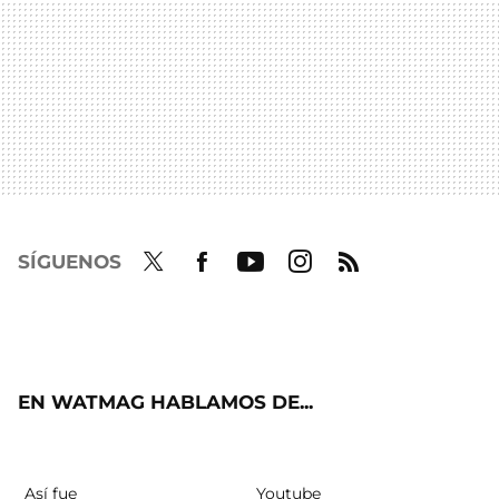
SÍGUENOS
Twit
Fac
Yout
Inst
RSS
ter
ebo
ube
agra
ok
m
EN WATMAG HABLAMOS DE...
Así fue
Youtube