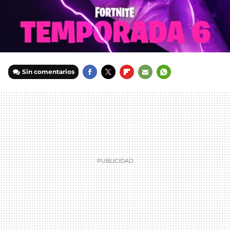
Sin comentarios
FACEBOOK
TWITTER
FLIPBOARD
E-
WHATSAPP
MAIL