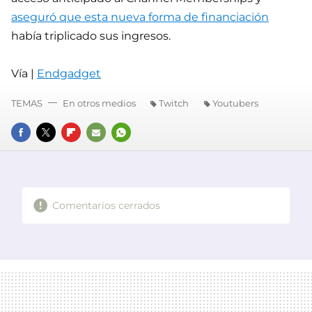
aseguró que esta nueva forma de financiación
había triplicado sus ingresos.
Vía |
Endgadget
TEMAS
En otros medios
Twitch
Youtubers
FACEBOOK
TWITTER
FLIPBOARD
E-
WHATSAPP
MAIL
Comentarios cerrados