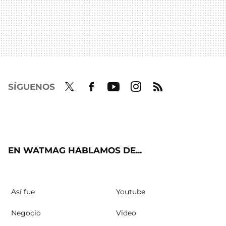
SÍGUENOS
Twit
Fac
Yout
Inst
RSS
ter
ebo
ube
agra
ok
m
EN WATMAG HABLAMOS DE...
Así fue
Youtube
Negocio
Video