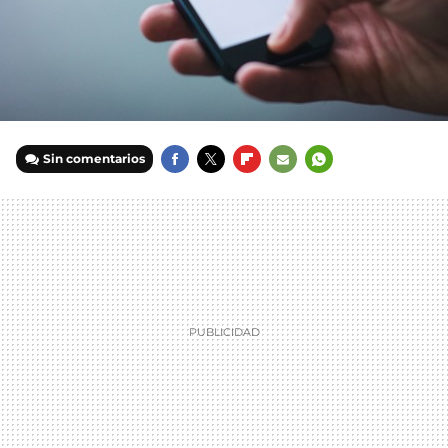
Sin comentarios
FACEBOOK
TWITTER
FLIPBOARD
E-
WHATSAPP
MAIL