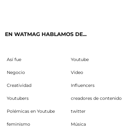
Twit
Fac
Yout
Inst
RSS
ter
ebo
ube
agra
ok
m
EN WATMAG HABLAMOS DE...
Así fue
Youtube
Negocio
Video
Creatividad
Influencers
Youtubers
creadores de contenido
Polémicas en Youtube
twitter
feminismo
Música