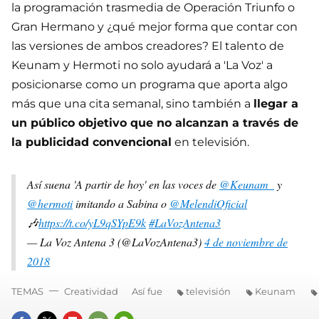
la programación trasmedia de Operación Triunfo o
Gran Hermano y ¿qué mejor forma que contar con
las versiones de ambos creadores? El talento de
Keunam y Hermoti no solo ayudará a 'La Voz' a
posicionarse como un programa que aporta algo
más que una cita semanal, sino también a
llegar a
un público objetivo que no alcanzan a través de
la publicidad convencional
en televisión.
Así suena 'A partir de hoy' en las voces de
@Keunam_
y
@hermoti
imitando a Sabina o
@MelendiOficial
🎶
https://t.co/yL9qSYpE9k
#LaVozAntena3
— La Voz Antena 3 (@LaVozAntena3)
4 de noviembre de
2018
TEMAS
Creatividad
Así fue
televisión
Keunam