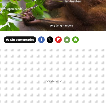
Sin comentarios
FACEBOOK
TWITTER
FLIPBOARD
E-
WHATSAPP
MAIL