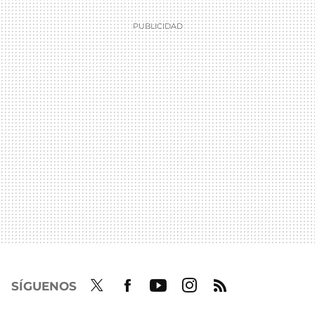
SÍGUENOS
Twit
Fac
Yout
Inst
RSS