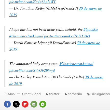
pic.twitter.com/Eo4g3hgUWT
— Dr. Jonathan Kolby (@MyFrogCroaked)
30 de enero de
2019
I hope this has not been done yet!... behold, the
#Quokka
#UnscienceAnAnimal
pic.twitter.com/Ksv7EUT9JO
— Darío Estraviz López (@DarioEstraviz)
30 de enero de
2019
The annotated baby orangutan.
#UnscienceAnAnimal
pic.twitter.com/SVzGb29Wyd
— The Leakey Foundation (@TheLeakeyFndtn)
30 de enero
de 2019
TEMAS
Creatividad
twitter
comedia
Divulgación