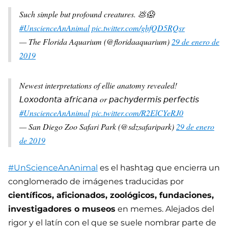
Such simple but profound creatures. 💩😱
#UnscienceAnAnimal
pic.twitter.com/ghfQD5RQsr
— The Florida Aquarium (@floridaaquarium)
29 de enero de
2019
Newest interpretations of ellie anatomy revealed!
𝘓𝘰𝘹𝘰𝘥𝘰𝘯𝘵𝘢 𝘢𝘧𝘳𝘪𝘤𝘢𝘯𝘢 or 𝘱𝘢𝘤𝘩𝘺𝘥𝘦𝘳𝘮𝘪𝘴 𝘱𝘦𝘳𝘧𝘦𝘤𝘵𝘪𝘴
#UnscienceAnAnimal
pic.twitter.com/R2ElCYeRJ0
— San Diego Zoo Safari Park (@sdzsafaripark)
29 de enero
de 2019
#UnScienceAnAnimal
es el hashtag que encierra un
conglomerado de imágenes traducidas por
científicos, aficionados, zoológicos, fundaciones,
investigadores o museos
en memes. Alejados del
rigor y el latín con el que se suele nombrar parte de