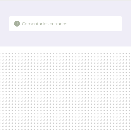
FACEBOOK
TWITTER
FLIPBOARD
E-
WHATSAPP
MAIL
Comentarios cerrados